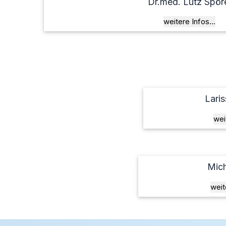
Dr.med. Lutz Spör
weitere Infos...
Lari
wei
Mich
weit