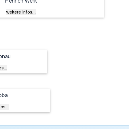
Henrich Werk
weitere Infos...
ronau
s...
oba
os...