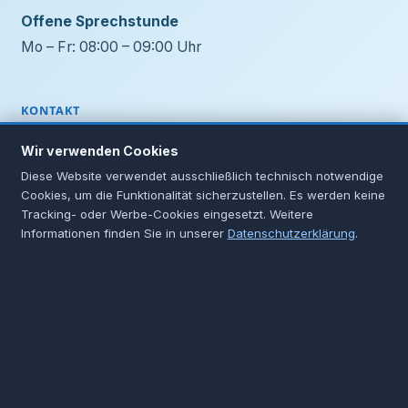
Offene Sprechstunde
Mo – Fr: 08:00 – 09:00 Uhr
KONTAKT
(040) 76 75 33 33
Wir verwenden Cookies
(040) 76 75 33 34
Diese Website verwendet ausschließlich technisch notwendige
info@hno-phoenix-center.de
Cookies, um die Funktionalität sicherzustellen. Es werden keine
Tracking- oder Werbe-Cookies eingesetzt. Weitere
Informationen finden Sie in unserer
Datenschutzerklärung
.
ADRESSE
HNO Praxis im Phoenix Center
Hannoversche Str. 86
2. OG, Parkdeck 1
21079 Hamburg